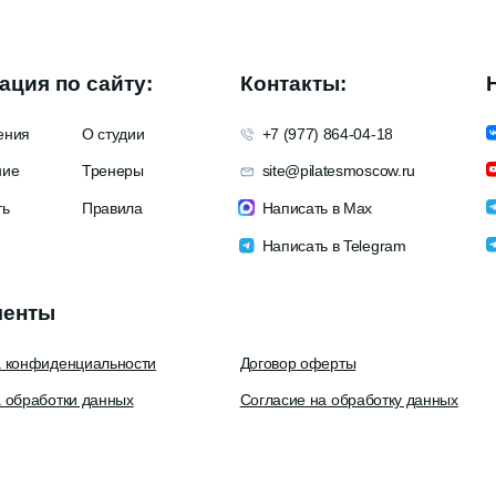
ия по сайту:
Контакты:
Наши 
я
О студии
+7 (977) 864-04-18
Мы в
Тренеры
site@pilatesmoscow.ru
YouT
Правила
Написать в Max
Мы в
Написать в Telegram
Tele
нты
онфиденциальности
Договор оферты
работки данных
Согласие на обработку данных