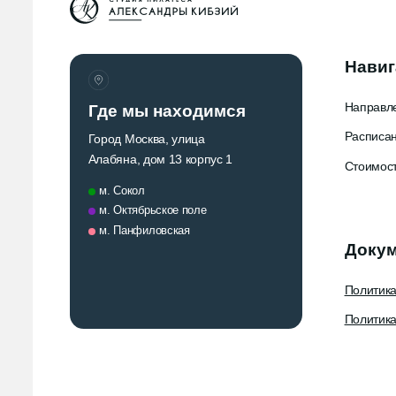
Навигац
Направлени
Где мы находимся
Расписание
Город Москва, улица
Алабяна, дом 13 корпус 1
Стоимость
м. Сокол
м. Октябрьское поле
м. Панфиловская
Докуме
Политика к
Политика об