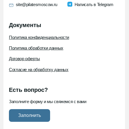
ИП Кибзий Иван Васильевич
ИНН 772083672770
ОГРНИП 321774600127024