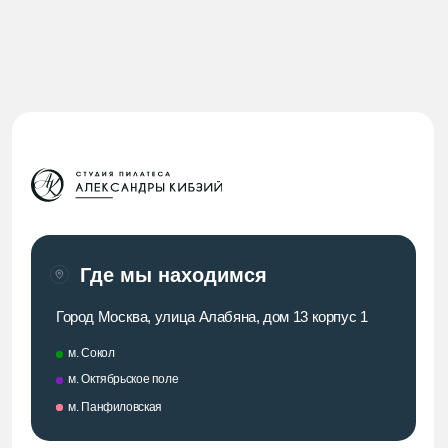
Навигация по сайту:
Направления
О студии
Расписание
Тренеры
Стоимость
Правила
Наши соц. сети
Мы в VK
YouTube Александры Кибзий
Мы в Telegram
Telegram Александры Кибзий
Контакты:
+7 (977) 864-04-18
Написать в Max
site@pilatesmoscow.ru
Написать в Telegram
Документы