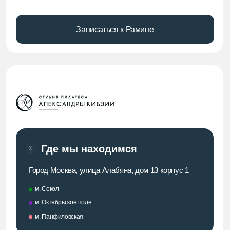
Город Москва, улица Алабяна, дом 13 корпус 1
м. Сокол
м. Октябрьское поле
м. Панфиловская
Навигация по сайту:
Направления
О студии
Расписание
Тренеры
Стоимость
Правила
Наши соц. сети
Мы в VK
YouTube Александры Кибзий
Мы в Telegram
Telegram Александры Кибзий
Контакты: