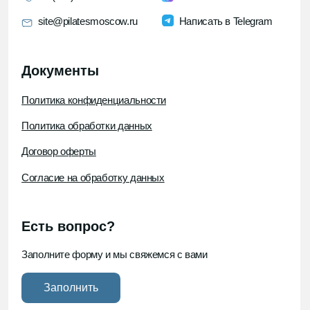
ИП Кибзий Иван Васильевич
ИНН 772083672770
ОГРНИП 321774600127024