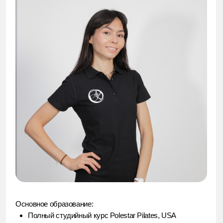
Основное образование:
Полный студийный курс Polestar Pilates, USA
Повышение квалификации, семинары:
Школа фитнеса «Атриум» курс «Разумное тело»
Принципы движения Polestar Pilates USA
Getaway mat 1. Polestar Pilates USA
ПРО подвздошно-поясничную. Практика
Анатомический минимум тренера. Практика
Про колени . Практика
Расширение репертуара на оборудовании Ladder
Barrel / Spine Corrector. Практика
Пилатес для беременных. Pilates4moms