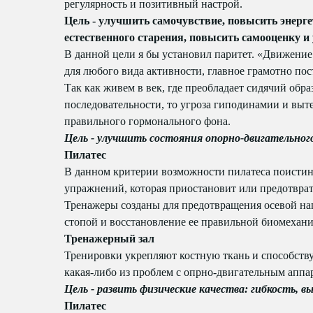
регулярность и позитивный настрой.
Цель - улучшить самочувствие, повысить энерг
естественного старения, повысить самооценку и 
В данной цели я бы уcтановил паритет. «Движение 
для любого вида активности, главное грамотно по
Так как живем в век, где преобладает сидячий обра
последовательности, то угроза гиподинамии и вы
правильного гормонального фона.
Цель - улучшить состояния опорно-двигательног
Пилатес
В данном критерии возможности пилатеса поистине
упражнений, которая приостановит или предотврат
Тренажеры созданы для предотвращения осевой на
стопой и восстановление ее правильной биомехани
Тренажерный зал
Тренировки укрепляют костную ткань и способств
какая-либо из проблем с опрно-двигательным аппа
Цель - развить физические качества: гибкость, вы
Пилатес