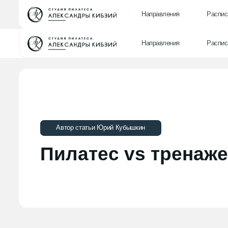
Направления
Расписани
Направления
Расписани
Автор статьи Юрий Кубышкин
Пилатес vs тренаже