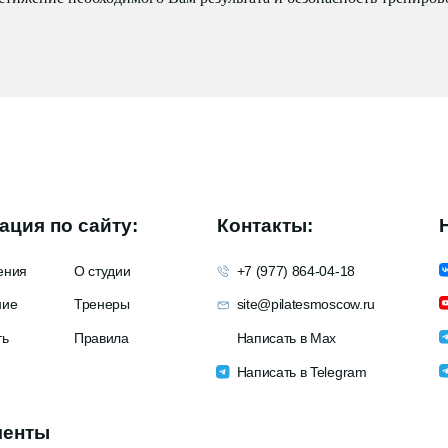
ия по сайту:
Контакты:
Наши 
я
О студии
+7 (977) 864-04-18
Мы в
Тренеры
site@pilatesmoscow.ru
YouT
Правила
Написать в Max
Мы в
Написать в Telegram
Tele
нты
онфиденциальности
Договор оферты
работки данных
Согласие на обработку данных