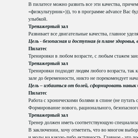
В пилатесе можно развить все эти качества, прич
«физкультурник»))), то в программе advance Вас бу
улыбкой.
Тренажерный зал
Развивает все двигательные качества, главное уде
Цель - безопасная и доступная (в плане здоровья,
Пилатес
Тренировки в любом возрасте, с любым стажем зан
Тренажерный зал
Тренировки подходят людям любого возраста, так к
зале до беременности, никто не порекомендует нач
Цель – избаиться от болей, сформировать навык
Пилатес
Работа с хроническими болями в спине (не путать 
Формирование нового, рационального, безопасного
Тренажерный зал
Тренер должен иметь соответствующую специализа
В заключении, хочу отметить, что во многом выбо
и моды на какую-либо активность. Главное - это д