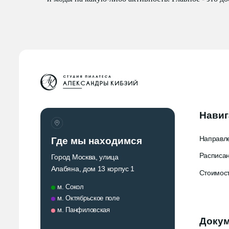
Навигац
Направлени
Где мы находимся
Расписание
Город Москва, улица
Алабяна, дом 13 корпус 1
Стоимость
м. Сокол
м. Октябрьское поле
м. Панфиловская
Докуме
Политика к
Политика об