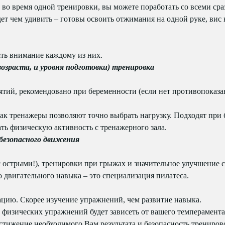
ем во время одной тренировки, вы можете поработать со всеми с
дет чем удивить – готовы освоить отжимания на одной руке, вис 
лять внимание каждому из них.
 возраста, и уровня подготовки) тренировка
ятий, рекомендовано при беременности (если нет противопоказан
ак тренажеры позволяют точно выбрать нагрузку. Подходят при 
ать физическую активность с тренажерного зала.
 безопасного движения
с острыми!), тренировки при грыжах и значительное улучшение 
 двигательного навыка – это специализация пилатеса.
цию. Скорее изучение упражнений, чем развитие навыка.
р физических упражнений будет зависеть от вашего темперамен
остижение необходимого Вам результата и безопасность трениров