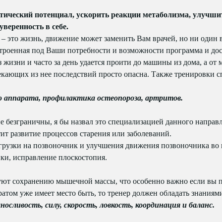
етический потенциал, ускорить реакции метаболизма, улучши
уверенность в себе.
– это жизнь, движение может заменить Вам врачей, но ни один 
строенная под Ваши потребности и возможности программа и дос
з жизни и часто за день удается проити до машины из дома, а от
текающих из нее последствий просто опасна. Также тренировки 
о аппарата, профилактика остеопороза, артритов.
 безграничны, я бы назвал это специализацией данного направл
ит развитие процессов старения или заболеваний.
грузки на позвоночник и улучшения движения позвоночника во в
ки, исправление плоскостопия.
уют сохранению мышечной массы, что особенно важно если вы п
ратом уже имеет место быть, то тренер должен обладать знания
носливость, силу, скорость, ловкость, координация и баланс.