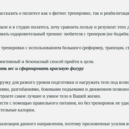
ассказать о пилатесе как о фитнес тренировке, так и реабилита
ле и в студии пилатеса, хочу сравнить пользу и результат этих 
ивать оздоровительный тренинг любителя с тренером (не бодиби
ренировки с использованием большого (реформер, трапеция, сту
фективный и безопасный способ прийти к цели.
ать вес и сформировать красивую фигуру
грузку для разного уровня подготовки и нагружать тело под все
ями, разгибаниями, боковыми подъемами и движением позвоноч
строите самое лучшее и умное тело в Вашей жизни.
сти с помощью правильного питания, но без тренировок не уда
тельные калории.
иализация данного направления, поэтому приложенные усилия во