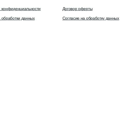
ИНН 772083672770